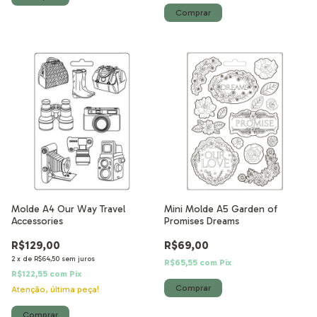
Molde A4 Our Way Travel
Mini Molde A5 Garden of
Accessories
Promises Dreams
R$129,00
R$69,00
2
x
de
R$64,50
sem juros
R$65,55
com
Pix
R$122,55
com
Pix
Atenção, última peça!