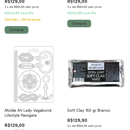
R$129,00
R$129,00
2
x
de
R$64,50
sem juros
2
x
de
R$64,50
sem juros
R$122,55
com
Pix
R$122,55
com
Pix
Atenção, última peça!
Molde A4 Lady Vagabond
Soft Clay 160 gr Branco
Lifestyle Navigate
R$129,90
R$129,00
2
x
de
R$64,95
sem juros