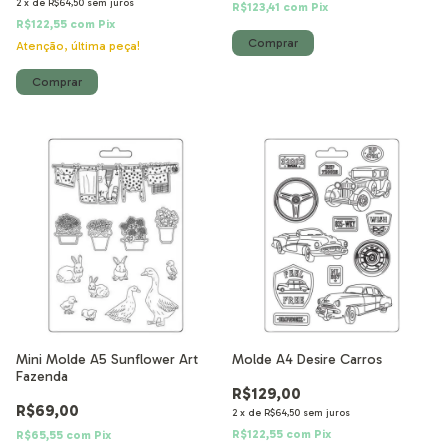
2
x
de
R$64,50
sem juros
R$123,41
com
Pix
R$122,55
com
Pix
Atenção, última peça!
Mini Molde A5 Sunflower Art
Molde A4 Desire Carros
Fazenda
R$129,00
R$69,00
2
x
de
R$64,50
sem juros
R$122,55
com
Pix
R$65,55
com
Pix