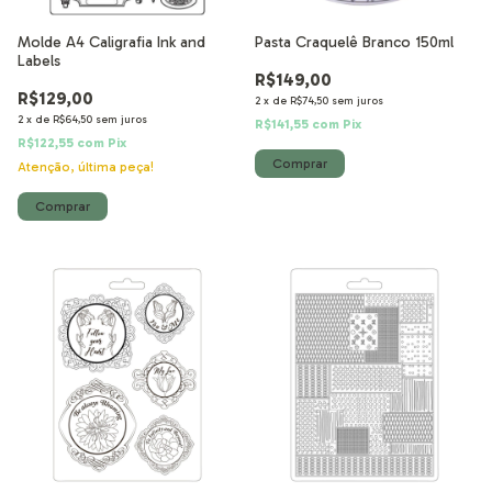
Molde A4 Caligrafia Ink and
Pasta Craquelê Branco 150ml
Labels
R$149,00
R$129,00
2
x
de
R$74,50
sem juros
2
x
de
R$64,50
sem juros
R$141,55
com
Pix
R$122,55
com
Pix
Atenção, última peça!