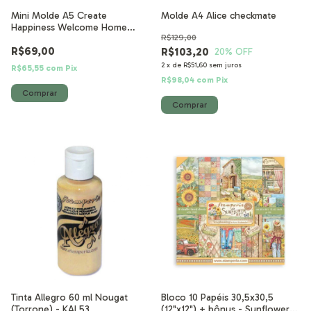
Mini Molde A5 Create
Molde A4 Alice checkmate
Happiness Welcome Home
R$129,00
Casa
R$69,00
R$103,20
20
% OFF
2
x
de
R$51,60
sem juros
R$65,55
com
Pix
R$98,04
com
Pix
Tinta Allegro 60 ml Nougat
Bloco 10 Papéis 30,5x30,5
(Torrone) - KAL53
(12"x12") + bônus - Sunflower