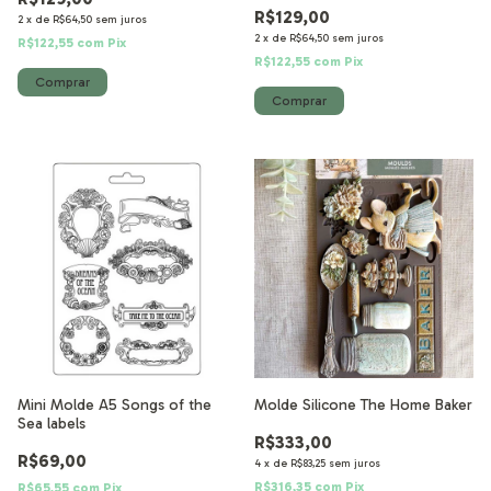
R$129,00
2
x
de
R$64,50
sem juros
2
x
de
R$64,50
sem juros
R$122,55
com
Pix
R$122,55
com
Pix
Mini Molde A5 Songs of the
Molde Silicone The Home Baker
Sea labels
R$333,00
R$69,00
4
x
de
R$83,25
sem juros
R$316,35
com
Pix
R$65,55
com
Pix