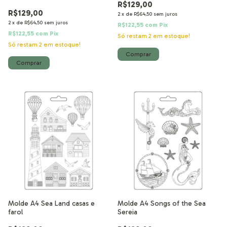
R$129,00
R$129,00
2
x
de
R$64,50
sem juros
2
x
de
R$64,50
sem juros
R$122,55
com
Pix
R$122,55
com
Pix
Só restam
2
em estoque!
Só restam
2
em estoque!
Molde A4 Sea Land casas e
Molde A4 Songs of the Sea
farol
Sereia