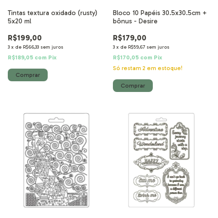
Tintas textura oxidado (rusty)
Bloco 10 Papéis 30.5x30.5cm +
5x20 ml
bônus - Desire
R$199,00
R$179,00
3
x
de
R$66,33
sem juros
3
x
de
R$59,67
sem juros
R$189,05
com
Pix
R$170,05
com
Pix
Só restam
2
em estoque!