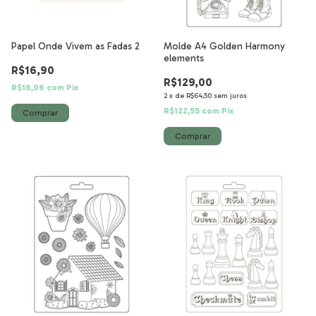
Papel Onde Vivem as Fadas 2
Molde A4 Golden Harmony
elements
R$16,90
R$129,00
R$16,06
com
Pix
2
x
de
R$64,50
sem juros
R$122,55
com
Pix