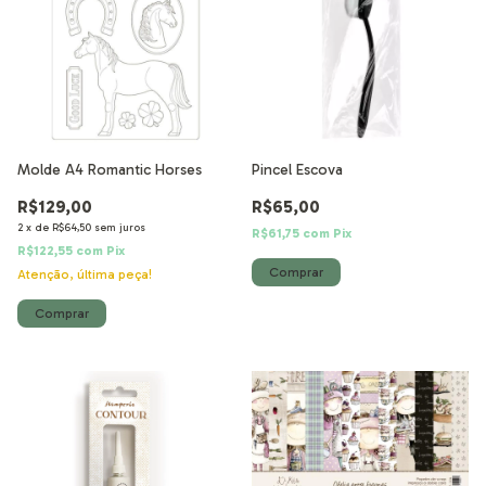
Molde A4 Romantic Horses
Pincel Escova
R$129,00
R$65,00
2
x
de
R$64,50
sem juros
R$61,75
com
Pix
R$122,55
com
Pix
Atenção, última peça!