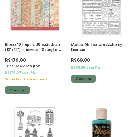
Bloco 10 Papéis 30.5x30.5cm
Molde A5 Textura Alchemy
(12"x12") + bônus - Seleção
Escritas
Backgrounds Casa Granada
R$179,00
R$69,00
3
x
de
R$59,67
sem juros
R$65,55
com
Pix
R$170,05
com
Pix
Só restam
2
em estoque!