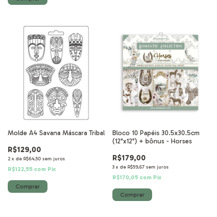
Molde A4 Savana Máscara Tribal
Bloco 10 Papéis 30.5x30.5cm
(12"x12") + bônus - Horses
R$129,00
R$179,00
2
x
de
R$64,50
sem juros
3
x
de
R$59,67
sem juros
R$122,55
com
Pix
R$170,05
com
Pix