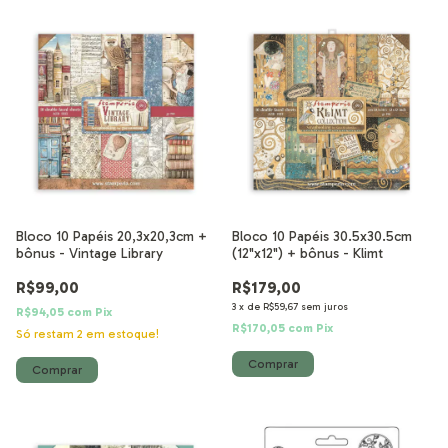
Bloco 10 Papéis 20,3x20,3cm +
Bloco 10 Papéis 30.5x30.5cm
bônus - Vintage Library
(12"x12") + bônus - Klimt
R$99,00
R$179,00
3
x
de
R$59,67
sem juros
R$94,05
com
Pix
R$170,05
com
Pix
Só restam
2
em estoque!