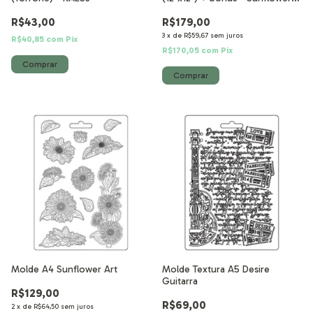
Art
R$43,00
R$179,00
3
x
de
R$59,67
sem juros
R$40,85
com
Pix
R$170,05
com
Pix
Molde A4 Sunflower Art
Molde Textura A5 Desire
Guitarra
R$129,00
R$69,00
2
x
de
R$64,50
sem juros