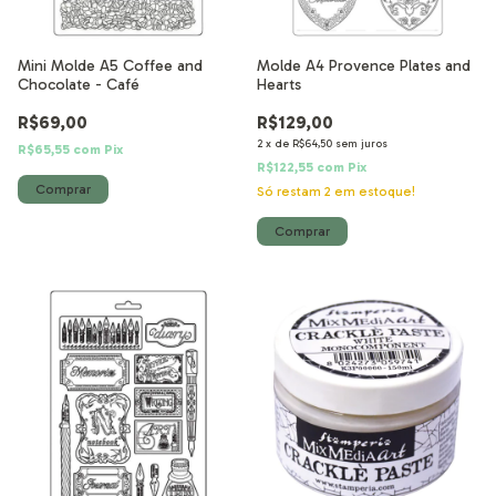
Mini Molde A5 Coffee and
Molde A4 Provence Plates and
Chocolate - Café
Hearts
R$69,00
R$129,00
2
x
de
R$64,50
sem juros
R$65,55
com
Pix
R$122,55
com
Pix
Só restam
2
em estoque!