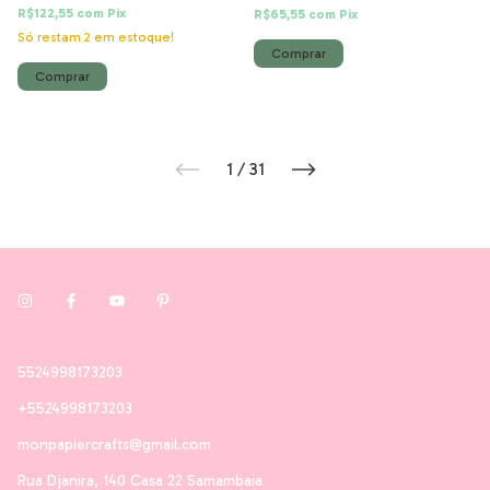
R$122,55
com
Pix
R$65,55
com
Pix
Só restam
2
em estoque!
1
/
31
5524998173203
+5524998173203
monpapiercrafts@gmail.com
Rua Djanira, 140 Casa 22 Samambaia