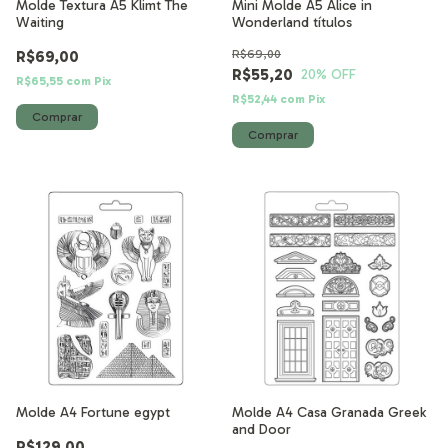
Molde Textura A5 Klimt The
Mini Molde A5 Alice in
Waiting
Wonderland títulos
R$69,00
R$69,00
R$55,20
20
% OFF
R$65,55
com
Pix
R$52,44
com
Pix
Molde A4 Fortune egypt
Molde A4 Casa Granada Greek
and Door
R$129,00