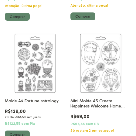
Atenção, última peça!
Atenção, última peça!
Molde A4 Fortune astrology
Mini Molde A5 Create
Happiness Welcome Home
R$129,00
molduras
R$69,00
2
x
de
R$64,50
sem juros
R$122,55
com
Pix
R$65,55
com
Pix
Só restam
2
em estoque!