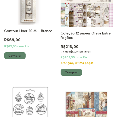
Contour Liner 20 Ml - Branco
Coleção 12 papéis Ofelia Entre
Fogões
R$69,00
R$213,00
R$65,55
com
Pix
4
x
de
R$53,25
sem juros
R$202,35
com
Pix
Atenção, última peça!