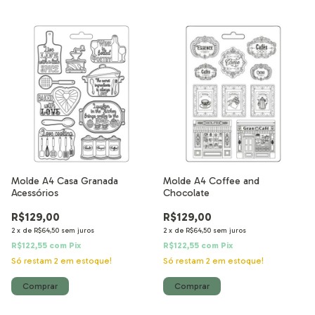
Molde A4 Casa Granada
Molde A4 Coffee and
Acessórios
Chocolate
R$129,00
R$129,00
2
x
de
R$64,50
sem juros
2
x
de
R$64,50
sem juros
R$122,55
com
Pix
R$122,55
com
Pix
Só restam
2
em estoque!
Só restam
2
em estoque!