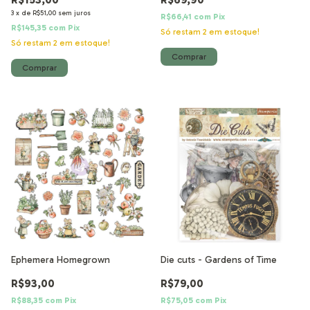
3
x
de
R$51,00
sem juros
R$66,41
com
Pix
R$145,35
com
Pix
Só restam
2
em estoque!
Só restam
2
em estoque!
Ephemera Homegrown
Die cuts - Gardens of Time
R$93,00
R$79,00
R$88,35
com
Pix
R$75,05
com
Pix