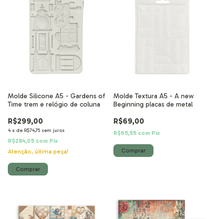
Molde Silicone A5 - Gardens of
Molde Textura A5 - A new
Time trem e relógio de coluna
Beginning placas de metal
R$299,00
R$69,00
4
x
de
R$74,75
sem juros
R$65,55
com
Pix
R$284,05
com
Pix
Atenção, última peça!