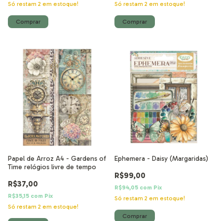
Só restam
2
em estoque!
Só restam
2
em estoque!
Papel de Arroz A4 - Gardens of
Ephemera - Daisy (Margaridas)
Time relógios livre de tempo
R$99,00
R$37,00
R$94,05
com
Pix
R$35,15
com
Pix
Só restam
2
em estoque!
Só restam
2
em estoque!