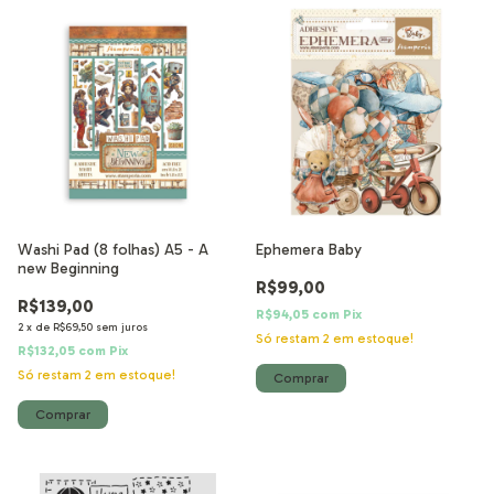
Washi Pad (8 folhas) A5 - A
Ephemera Baby
new Beginning
R$99,00
R$139,00
R$94,05
com
Pix
2
x
de
R$69,50
sem juros
Só restam
2
em estoque!
R$132,05
com
Pix
Só restam
2
em estoque!