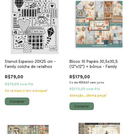
Stencil Espesso 20X25 cm -
Bloco 10 Papéis 30,5x30,5
Family colcha de retalhos
(12"x12") + bônus - Family
R$79,00
R$179,00
3
x
de
R$59,67
sem juros
R$75,05
com
Pix
R$170,05
com
Pix
Só restam
2
em estoque!
Atenção, última peça!