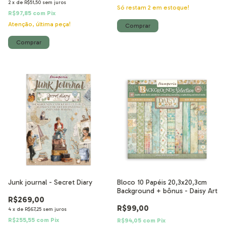
2
x
de
R$51,50
sem juros
Só restam
2
em estoque!
R$97,85
com
Pix
Atenção, última peça!
Junk journal - Secret Diary
Bloco 10 Papéis 20,3x20,3cm
Background + bônus - Daisy Art
R$269,00
R$99,00
4
x
de
R$67,25
sem juros
R$255,55
com
Pix
R$94,05
com
Pix