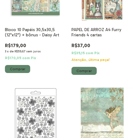
Bloco 10 Papéis 30,5x30,5
PAPEL DE ARROZ A4 Furry
(12"x12") + bônus - Daisy Art
Friends 4 cartas
R$179,00
R$37,00
3
x
de
R$59,67
sem juros
R$35,15
com
Pix
R$170,05
com
Pix
Atenção, última peça!