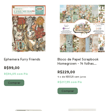
Ephemera Furry Friends
Bloco de Papel Scrapbook
Homegrown - 14 folhas
R$99,00
30,5x30,5 cm
R$229,00
R$94,05
com
Pix
4
x
de
R$57,25
sem juros
R$217,55
com
Pix