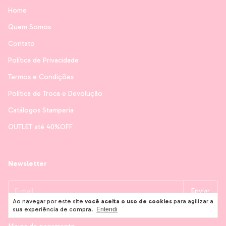
Home
Quem Somos
Contato
Política de Privacidade
Termos e Condições
Política de Troca e Devolução
Catálogos Stamperia
OUTLET até 40%OFF
Newsletter
Ao navegar por este site
você aceita o uso de cookies
para agilizar a
sua experiência de compra.
Entendi