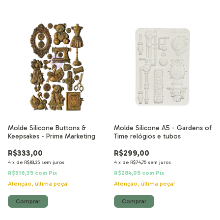
Molde Silicone Buttons &
Molde Silicone A5 - Gardens of
Keepsakes - Prima Marketing
Time relógios e tubos
R$333,00
R$299,00
4
x
de
R$83,25
sem juros
4
x
de
R$74,75
sem juros
R$316,35
com
Pix
R$284,05
com
Pix
Atenção, última peça!
Atenção, última peça!