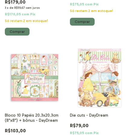
R$179,00
R$75,05
com
Pix
3
x
de
R$59,67
sem juros
Só restam
2
em estoque!
R$170,05
com
Pix
Só restam
2
em estoque!
Bloco 10 Papéis 20.3x20.3cm
Die cuts - DayDream
(8"x8") + bônus - DayDream
R$79,00
R$103,00
R$75,05
com
Pix