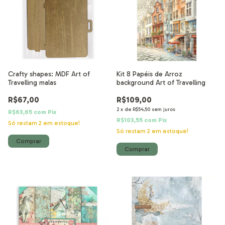
Crafty shapes: MDF Art of
Kit 8 Papéis de Arroz
Travelling malas
background Art of Travelling
R$67,00
R$109,00
2
x
de
R$54,50
sem juros
R$63,65
com
Pix
R$103,55
com
Pix
Só restam
2
em estoque!
Só restam
2
em estoque!