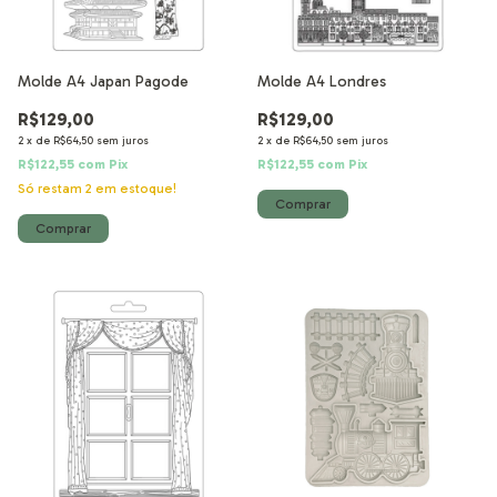
Molde A4 Japan Pagode
Molde A4 Londres
R$129,00
R$129,00
2
x
de
R$64,50
sem juros
2
x
de
R$64,50
sem juros
R$122,55
com
Pix
R$122,55
com
Pix
Só restam
2
em estoque!