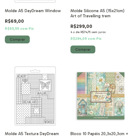
Molde A5 DayDream Window
Molde Silicone A5 (15x21cm)
Art of Travelling trem
R$69,00
R$299,00
R$65,55
com
Pix
4
x
de
R$74,75
sem juros
R$284,05
com
Pix
Molde A5 Textura DayDream
Bloco 10 Papéis 20,3x20,3cm +