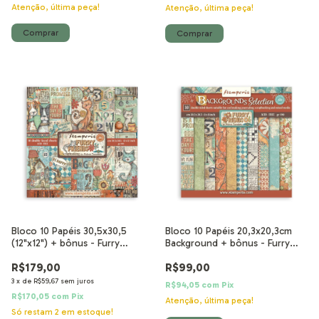
Atenção, última peça!
Atenção, última peça!
Bloco 10 Papéis 30,5x30,5
Bloco 10 Papéis 20,3x20,3cm
(12"x12") + bônus - Furry
Background + bônus - Furry
Friends
Friends
R$179,00
R$99,00
3
x
de
R$59,67
sem juros
R$94,05
com
Pix
R$170,05
com
Pix
Atenção, última peça!
Só restam
2
em estoque!