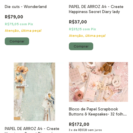
Die cuts - Wonderland
PAPEL DE ARROZ A4 - Create
Happiness Secret Diary lady
R$79,00
R$37,00
R$75,05
com
Pix
R$35,15
com
Pix
Atenção, última peça!
Atenção, última peça!
Bloco de Papel Scrapbook
Buttons & Keepsakes- 32 folhas
20x20 cm
R$172,00
PAPEL DE ARROZ A4 - Create
3
x
de
R$57,33
sem juros