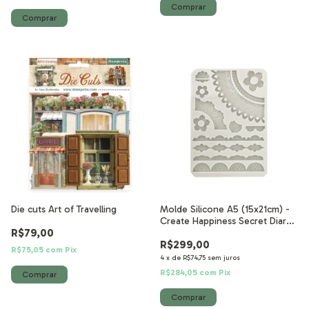
Die cuts Art of Travelling
Molde Silicone A5 (15x21cm) -
Create Happiness Secret Diary
R$79,00
bordas de rendas
R$299,00
R$75,05
com
Pix
4
x
de
R$74,75
sem juros
R$284,05
com
Pix