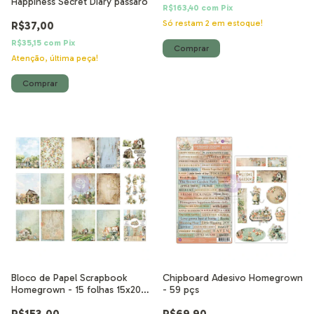
Happiness Secret Diary pássaro
R$163,40
com
Pix
Só restam
2
em estoque!
R$37,00
R$35,15
com
Pix
Atenção, última peça!
Bloco de Papel Scrapbook
Chipboard Adesivo Homegrown
Homegrown - 15 folhas 15x20
- 59 pçs
cm
R$153,00
R$69,90