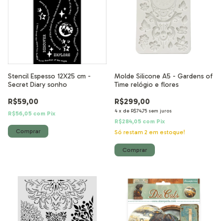
Stencil Espesso 12X25 cm -
Molde Silicone A5 - Gardens of
Secret Diary sonho
Time relógio e flores
R$59,00
R$299,00
4
x
de
R$74,75
sem juros
R$56,05
com
Pix
R$284,05
com
Pix
Só restam
2
em estoque!