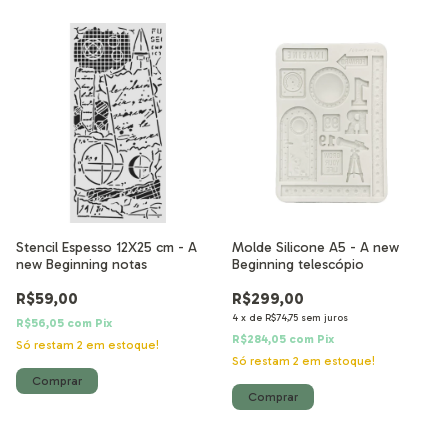
Stencil Espesso 12X25 cm - A
Molde Silicone A5 - A new
new Beginning notas
Beginning telescópio
R$59,00
R$299,00
4
x
de
R$74,75
sem juros
R$56,05
com
Pix
R$284,05
com
Pix
Só restam
2
em estoque!
Só restam
2
em estoque!