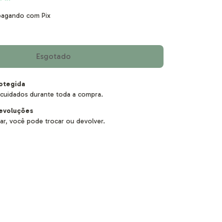
agando com Pix
otegida
cuidados durante toda a compra.
evoluções
ar, você pode trocar ou devolver.