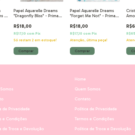
m
Papel Aquarelle Dreams
Papel Aquarelle Dreams
Cris
ms -
"Dragonfly Bliss" - Prima
"Forget Me Not" - Prima
Amou
Marketing
Marketing
R$18,00
R$18,00
R$6
R$17,10
com
Pix
R$17,10
com
Pix
R$65
!
Só restam
2
em estoque!
Atenção, última peça!
Aten
Home
 Somos
Quem Somos
to
Contato
ca de Privacidade
Política de Privacidade
s e Condições
Termos e Condições
ca de Troca e Devolução
Política de Troca e Devolução