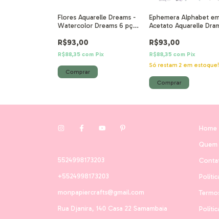
arelle Dreams -
Flores Aquarelle Dreams -
Ephemera Alphabet e
 1 pç - Prima
Watercolor Dreams 6 pçs -
Acetato Aquarelle Dra
Prima Marketing
Prima Marketing
R$93,00
R$93,00
m
Pix
R$88,35
com
Pix
R$88,35
com
Pix
Só restam
2
em estoque
Home
Quem
5524998173203
Conta
+5524998173203
Políti
monpapiercrafts@gmail.com
Termo
Rua Djanira, 140 Casa 22 Samambaia
Políti