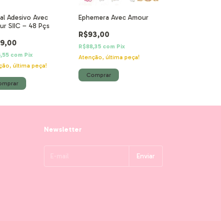
tal Adesivo Avec
Ephemera Avec Amour
Chipboard Ade
r SIIC – 48 Pçs
Wildflowers - 5
R$93,00
9,00
R$69,90
R$88,35
com
Pix
,55
com
Pix
R$66,41
com
Pix
Atenção, última peça!
ção, última peça!
Só restam
2
em es
Newsletter