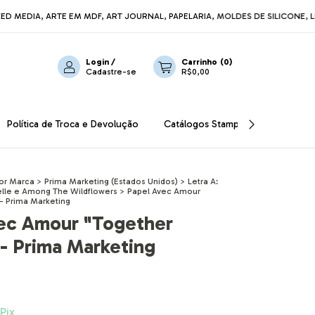
, ARTE EM MDF, ART JOURNAL, PAPELARIA, MOLDES DE SILICONE, LINHA RE
Login
/
Carrinho
(
0
)
Cadastre-se
R$0,00
Política de Troca e Devolução
Catálogos Stamperia
OUTLET
or Marca
>
Prima Marketing (Estados Unidos)
>
Letra A:
lle e Among The Wildflowers
>
Papel Avec Amour
- Prima Marketing
ec Amour "Together
 - Prima Marketing
Pix